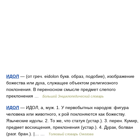
ИДОЛ
— (от греч. eidolon букв. образ, подобие), изображение
божества или духа, служащее объектом религиозного
поклонения. В переносном смысле предмет слепого
преклонения …
Большой Энциклопедический словарь
ИДОЛ
— ИДОЛ, а, муж. 1. У первобытных народов: фигура
человека или животного, к рой поклоняются как божеству.
Языческие идолы. 2. То же, что статуя (устар.). 3. перен. Кумир,
предмет восхищения, преклонения (устар.). 4. Дурак, болван
(разг. бран.). |… …
Толковый словарь Ожегова