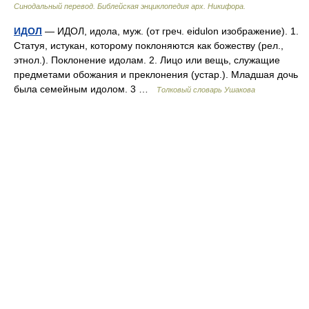
Синодальный перевод. Библейская энциклопедия арх. Никифора.
ИДОЛ
— ИДОЛ, идола, муж. (от греч. eidulon изображение). 1.
Статуя, истукан, которому поклоняются как божеству (рел.,
этнол.). Поклонение идолам. 2. Лицо или вещь, служащие
предметами обожания и преклонения (устар.). Младшая дочь
была семейным идолом. 3 …
Толковый словарь Ушакова