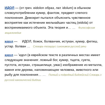
ИДОЛ
— (от греч. eidolon образ, лат. idolum) в обычном
словоупотреблении кумир, фантом, предмет слепого
поклонения. Демокрит пытался объяснить чувственное
восприятие как истечение мельчайших частиц (eidola) от
воспринимаемого объекта. Эта теория и… …
Философская
энциклопедия
идол
— ИДОЛ, божок, болванчик, истукан, кумир, фетиш,
устар. болван …
Словарь-тезаурус синонимов русской речи
идол
— ’идол (в еврейском тексте в различных местах имеет
следующие значения: ложный бог, кумир, тщета, суета,
пустота, истукан, страшилище, ужас) изображение из металла,
камня или дерева, напоминающее человека, животного или
рыбу для поклонения… …
Полный и подробный Библейский Словарь к
русской канонической Библии