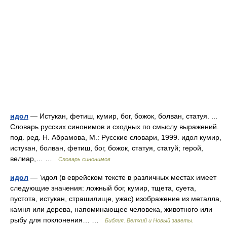
идол
— Истукан, фетиш, кумир, бог, божок, болван, статуя. ...
Словарь русских синонимов и сходных по смыслу выражений.
под. ред. Н. Абрамова, М.: Русские словари, 1999. идол кумир,
истукан, болван, фетиш, бог, божок, статуя, статуй; герой,
велиар,… …
Словарь синонимов
идол
— ’идол (в еврейском тексте в различных местах имеет
следующие значения: ложный бог, кумир, тщета, суета,
пустота, истукан, страшилище, ужас) изображение из металла,
камня или дерева, напоминающее человека, животного или
рыбу для поклонения… …
Библия. Ветхий и Новый заветы.