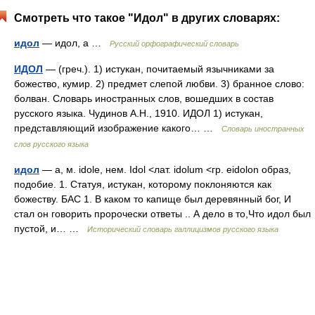
Смотреть что такое "Идол" в других словарях:
идол
— идол, а …
Русский орфографический словарь
ИДОЛ
— (греч.). 1) истукан, почитаемый язычниками за
божество, кумир. 2) предмет слепой любви. 3) бранное слово:
болван. Словарь иностранных слов, вошедших в состав
русского языка. Чудинов А.Н., 1910. ИДОЛ 1) истукан,
представляющий изображение какого… …
Словарь иностранных
слов русского языка
идол
— а, м. idole, нем. Idol <лат. idolum <гр. eidolon образ,
подобие. 1. Статуя, истукан, которому поклоняются как
божеству. БАС 1. В каком то капище был деревянный бог, И
стал он говорить пророчески ответы .. А дело в то,Что идол был
пустой, и… …
Исторический словарь галлицизмов русского языка