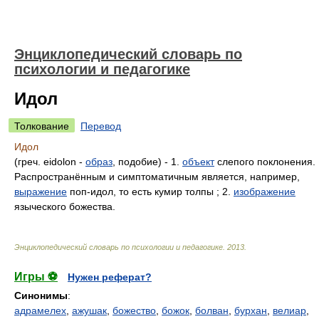
Энциклопедический словарь по
психологии и педагогике
Идол
Толкование
Перевод
Идол
(греч. eidolon -
образ
, подобие) - 1.
объект
слепого поклонения.
Распространённым и симптоматичным является, например,
выражение
поп-идол, то есть кумир толпы ; 2.
изображение
языческого божества.
Энциклопедический словарь по психологии и педагогике
.
2013
.
Игры ⚽
Нужен реферат?
Синонимы
:
адрамелех
,
ажушак
,
божество
,
божок
,
болван
,
бурхан
,
велиар
,