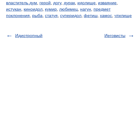
властитель дум
,
герой
,
догу
,
дурак
,
идолище
,
изваяние
,
истукан
,
киноидол
,
кумир
,
любимец
,
нагун
,
предмет
поклонения
,
рыба
,
статуя
,
суперидол
,
фетиш
,
хамос
,
чтилище
Идиотропный
Иеговисты